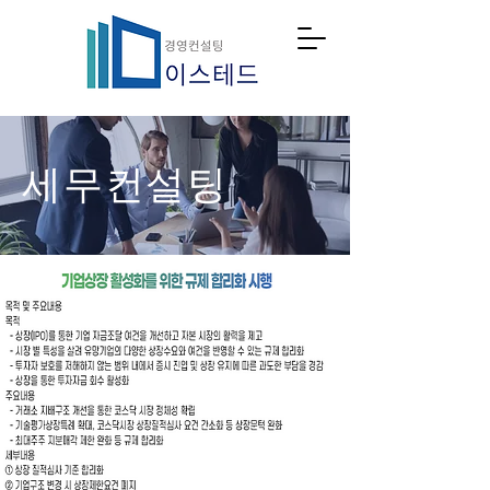
세무컨설팅